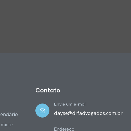
Contato
Envie um e-mail
dayse@drfadvogados.com.br
denciário
umidor
Endereço