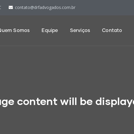
C
contato@drfadvogados.com.br
Quem Somos
Equipe
Serviços
Contato
ge content will be displa